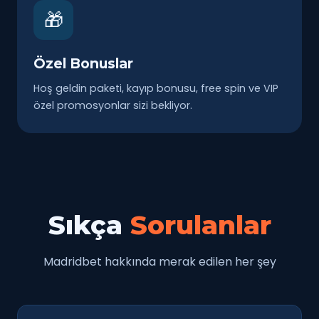
🎁
Özel Bonuslar
Hoş geldin paketi, kayıp bonusu, free spin ve VIP
özel promosyonlar sizi bekliyor.
Sıkça
Sorulanlar
Madridbet hakkında merak edilen her şey