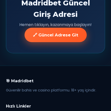
Madridbet Güncel
Giriş Adresi
Hemen tıklayın, kazanmaya başlayın!
🔗 Güncel Adrese Git
🎯 Madridbet
Güvenilir bahis ve casino platformu. 18+ yaş içindir.
Hızlı Linkler