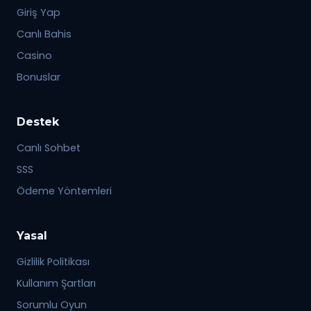
Giriş Yap
Canlı Bahis
Casino
Bonuslar
Destek
Canlı Sohbet
SSS
Ödeme Yöntemleri
Yasal
Gizlilik Politikası
Kullanım Şartları
Sorumlu Oyun