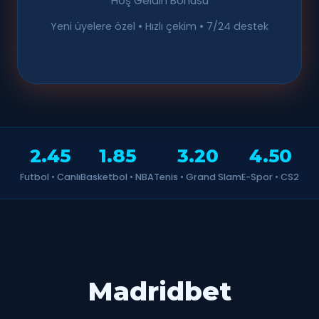
Hoş Geldin Bonusu
Yeni üyelere özel • Hızlı çekim • 7/24 destek
2.45
1.85
3.20
4.50
Futbol • Canlı
Basketbol • NBA
Tenis • Grand Slam
E-Spor • CS2
Madridbet