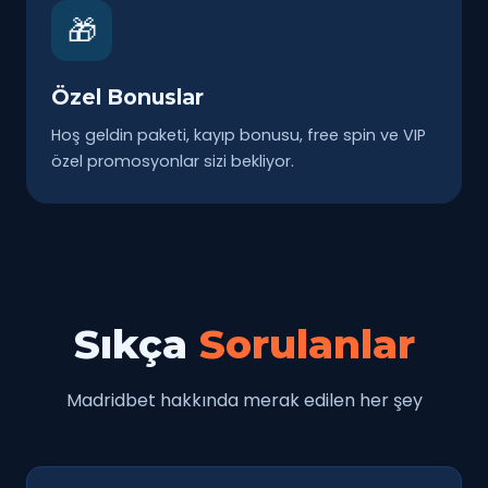
🎁
Özel Bonuslar
Hoş geldin paketi, kayıp bonusu, free spin ve VIP
özel promosyonlar sizi bekliyor.
Sıkça
Sorulanlar
Madridbet hakkında merak edilen her şey