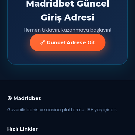
Madridbet Güncel
Giriş Adresi
Hemen tıklayın, kazanmaya başlayın!
🔗 Güncel Adrese Git
🎯 Madridbet
Güvenilir bahis ve casino platformu. 18+ yaş içindir.
Hızlı Linkler