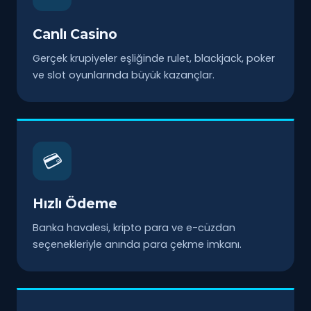
Canlı Casino
Gerçek krupiyeler eşliğinde rulet, blackjack, poker
ve slot oyunlarında büyük kazançlar.
💳
Hızlı Ödeme
Banka havalesi, kripto para ve e-cüzdan
seçenekleriyle anında para çekme imkanı.