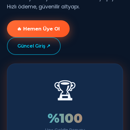
Hızlı ödeme, güvenilir altyapı.
🔥 Hemen Üye Ol
Güncel Giriş ↗
🏆
%100