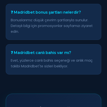
❓ Madridbet bonus şartları nelerdir?
Bonuslarımız düşük çevrim şartlarıyla sunulur.
Detaylı bilgi için promosyonlar sayfamızı ziyaret
edin.
❓ Madridbet canlı bahis var mı?
Evet, yüzlerce canlı bahis seçeneği ve anlık maç
takibi Madridbet'te sizleri bekliyor.