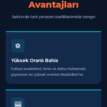
Avantajları
Sektörde fark yaratan özelliklerimizle tanışın
⚽
Yüksek Oranlı Bahis
Futbol, basketbol, tenis ve daha fazlasında
piyasanın en yüksek oranları Madridbet'te.
🎰