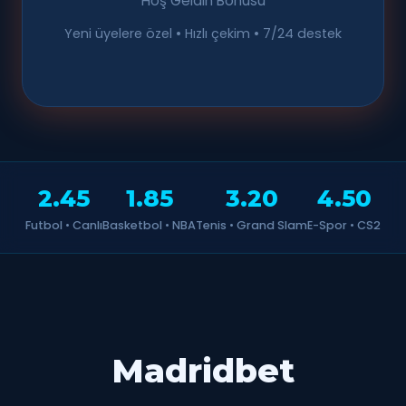
Hoş Geldin Bonusu
Yeni üyelere özel • Hızlı çekim • 7/24 destek
2.45
1.85
3.20
4.50
Futbol • Canlı
Basketbol • NBA
Tenis • Grand Slam
E-Spor • CS2
Madridbet