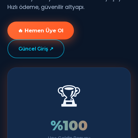
Hızlı ödeme, güvenilir altyapı.
🔥 Hemen Üye Ol
Güncel Giriş ↗
🏆
%100