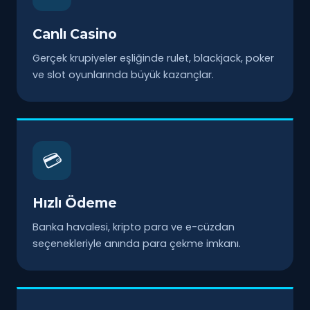
Canlı Casino
Gerçek krupiyeler eşliğinde rulet, blackjack, poker
ve slot oyunlarında büyük kazançlar.
💳
Hızlı Ödeme
Banka havalesi, kripto para ve e-cüzdan
seçenekleriyle anında para çekme imkanı.