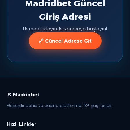
Madridbet Güncel
Giriş Adresi
Hemen tıklayın, kazanmaya başlayın!
🔗 Güncel Adrese Git
🎯 Madridbet
Güvenilir bahis ve casino platformu. 18+ yaş içindir.
Hızlı Linkler