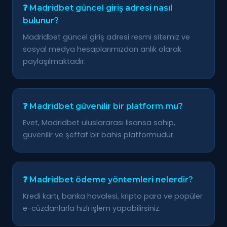
❓ Madridbet güncel giriş adresi nasıl
bulunur?
Madridbet güncel giriş adresi resmi sitemiz ve
sosyal medya hesaplarımızdan anlık olarak
paylaşılmaktadır.
❓ Madridbet güvenilir bir platform mu?
Evet, Madridbet uluslararası lisansa sahip,
güvenilir ve şeffaf bir bahis platformudur.
❓ Madridbet ödeme yöntemleri nelerdir?
Kredi kartı, banka havalesi, kripto para ve popüler
e-cüzdanlarla hızlı işlem yapabilirsiniz.