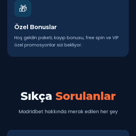
🎁
Özel Bonuslar
Hoş geldin paketi, kayıp bonusu, free spin ve VIP
özel promosyonlar sizi bekliyor.
Sıkça
Sorulanlar
Madridbet hakkında merak edilen her şey