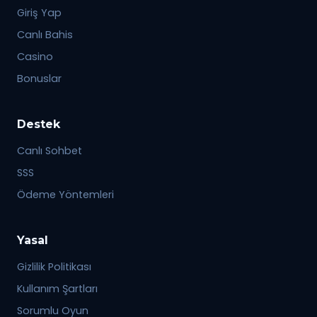
Giriş Yap
Canlı Bahis
Casino
Bonuslar
Destek
Canlı Sohbet
SSS
Ödeme Yöntemleri
Yasal
Gizlilik Politikası
Kullanım Şartları
Sorumlu Oyun