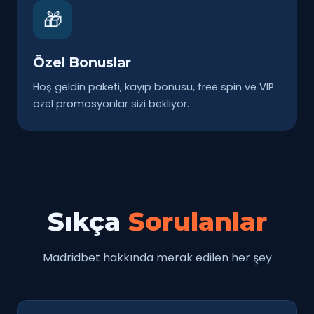
🎁
Özel Bonuslar
Hoş geldin paketi, kayıp bonusu, free spin ve VIP
özel promosyonlar sizi bekliyor.
Sıkça
Sorulanlar
Madridbet hakkında merak edilen her şey