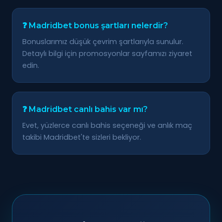
❓ Madridbet bonus şartları nelerdir?
Bonuslarımız düşük çevrim şartlarıyla sunulur.
Detaylı bilgi için promosyonlar sayfamızı ziyaret
edin.
❓ Madridbet canlı bahis var mı?
Evet, yüzlerce canlı bahis seçeneği ve anlık maç
takibi Madridbet'te sizleri bekliyor.