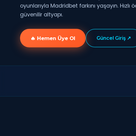
oyunlarıyla Madridbet farkını yaşayın. Hızlı
güvenilir altyapı.
🔥 Hemen Üye Ol
Güncel Giriş ↗