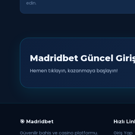
edin.
Madridbet Güncel Giri
Hemen tıklayın, kazanmaya başlayın!
🎯 Madridbet
Hızlı Lin
Güvenilir bahis ve casino platformu.
Giriş Yap