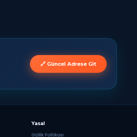
🔗 Güncel Adrese Git
Yasal
Gizlilik Politikası