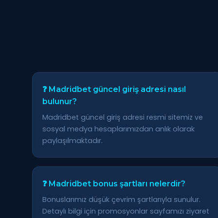
❓ Madridbet güncel giriş adresi nasıl
bulunur?
Madridbet güncel giriş adresi resmi sitemiz ve
sosyal medya hesaplarımızdan anlık olarak
paylaşılmaktadır.
❓ Madridbet bonus şartları nelerdir?
Bonuslarımız düşük çevrim şartlarıyla sunulur.
Detaylı bilgi için promosyonlar sayfamızı ziyaret