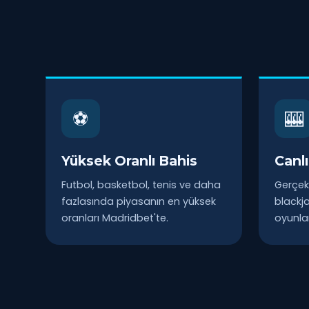
⚽
🎰
Yüksek Oranlı Bahis
Canl
Futbol, basketbol, tenis ve daha
Gerçek 
fazlasında piyasanın en yüksek
blackja
oranları Madridbet'te.
oyunla