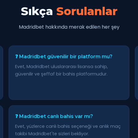
Sıkça
Sorulanlar
Madridbet hakkında merak edilen her şey
❓ Madridbet güvenilir bir platform mu?
Evet, Madridbet uluslararası lisansa sahip,
güvenilir ve şeffaf bir bahis platformudur.
❓ Madridbet canlı bahis var mı?
Evet, yüzlerce canlı bahis seçeneği ve anlık maç
takibi Madridbet'te sizleri bekliyor.